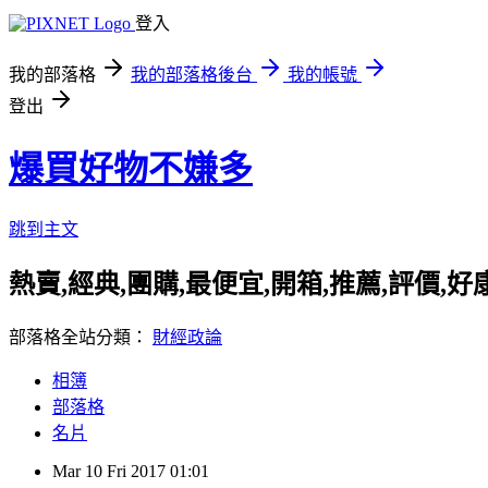
登入
我的部落格
我的部落格後台
我的帳號
登出
爆買好物不嫌多
跳到主文
熱賣,經典,團購,最便宜,開箱,推薦,評價,
部落格全站分類：
財經政論
相簿
部落格
名片
Mar
10
Fri
2017
01:01